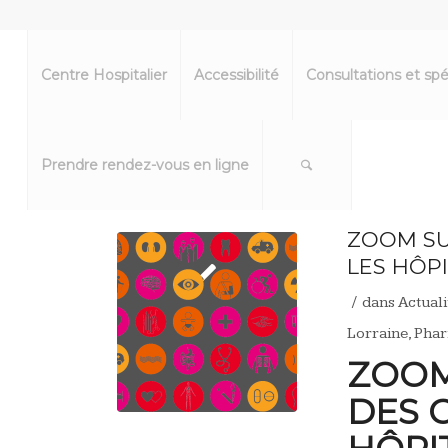
Centre Hospitalier
Accessibilité
Consultations et spé
Prendre rendez-vous en ligne
ZOOM SU
LES HÔP
/
dans
Actuali
Lorraine
,
Phar
ZOOM
DES 