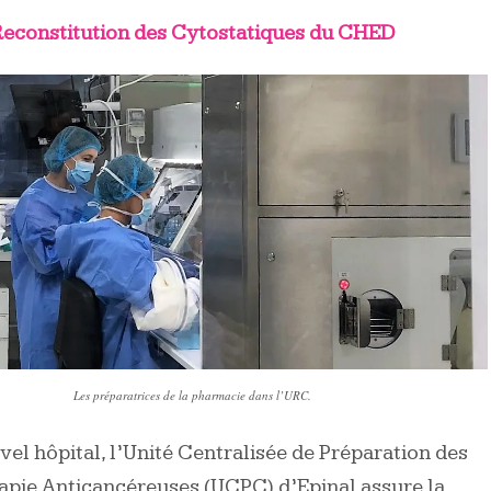
Reconstitution des Cytostatiques du CHED
Les préparatrices de la pharmacie dans l’URC.
vel hôpital, l’Unité Centralisée de Préparation des
pie Anticancéreuses (UCPC) d’Epinal assure la