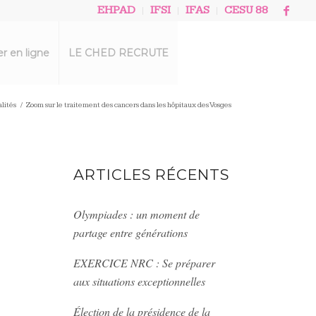
EHPAD
IFSI
IFAS
CESU 88
r en ligne
LE CHED RECRUTE
lités
/
Zoom sur le traitement des cancers dans les hôpitaux des Vosges
ARTICLES RÉCENTS
Olympiades : un moment de
partage entre générations
EXERCICE NRC : Se préparer
aux situations exceptionnelles
Élection de la présidence de la