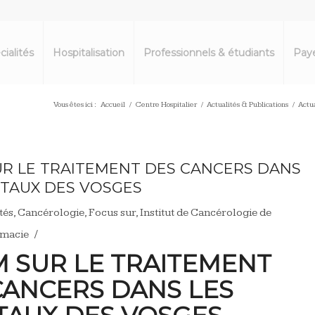
cialités
Hospitalisation
Professionnels & étudiants
Paye
Vous êtes ici :
Accueil
/
Centre Hospitalier
/
Actualités & Publications
/
Actua
R LE TRAITEMENT DES CANCERS DANS
ITAUX DES VOSGES
tés
,
Cancérologie
,
Focus sur
,
Institut de Cancérologie de
/
macie
 SUR LE TRAITEMENT
CANCERS DANS LES