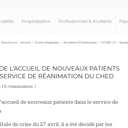
cialités
Hospitalisation
Professionnels & étudiants
Paye
Vous êtes ici :
Accueil
/
Centre Hospitalier
/
Actualités & Publications
/
COVID-19
/
Repris
 DE L’ACCUEIL DE NOUVEAUX PATIENTS
 SERVICE DE RÉANIMATION DU CHED
/
-19
,
réanimation
l’accueil de nouveaux patients dans le service de
n
llule de crise du 27 avril, il a été décidé par les