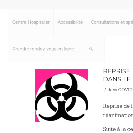
Centre Hospitalier
Accessibilité
Consultations et spé
Prendre rendez-vous en ligne
REPRISE
DANS LE
/
dans
COVID
Reprise de 
réanimatio
Suite à la ce