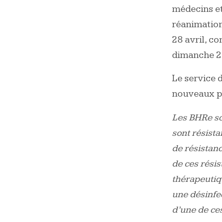
médecins et 
réanimation
28 avril, c
dimanche 25
Le service d
nouveaux pa
Les BHRe so
sont résist
de résistan
de ces rési
thérapeutiq
une désinfe
d’une de ces