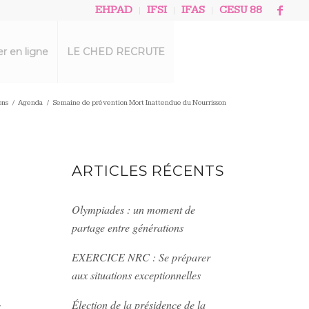
EHPAD
IFSI
IFAS
CESU 88
r en ligne
LE CHED RECRUTE
ons
/
Agenda
/
Semaine de prévention Mort Inattendue du Nourrisson
ARTICLES RÉCENTS
Olympiades : un moment de
partage entre générations
EXERCICE NRC : Se préparer
aux situations exceptionnelles
,
Élection de la présidence de la