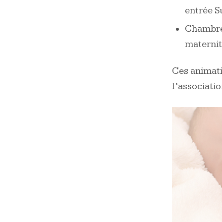
entrée S
Chambre 
materni
Ces animati
l’associati