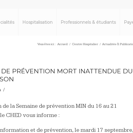
cialités
Hospitalisation
Professionnels & étudiants
Paye
Vous êtes ici :
Accueil
/
Centre Hospitalier
/
Actualités & Publicati
 DE PRÉVENTION MORT INATTENDUE DU
SSON
/
a
n de la Semaine de prévention MIN du 16 au 21
le CHED vous informe :
information et de prévention, le mardi 17 septembre