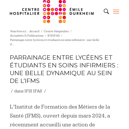
Vous êtes ici :
Accueil
/
Centre Hospitalier
/
Actualités & Publications
/
IFSI IFAS
/
Parrainage entre lycéens et étudiants en soins infirmiers : une belle
d...
PARRAINAGE ENTRE LYCÉENS ET
ÉTUDIANTS EN SOINS INFIRMIERS :
UNE BELLE DYNAMIQUE AU SEIN
DE L’IFMS
/
/
dans
IFSI IFAS
L’Institut de Formation des Métiers de la
Santé (IFMS), ouvert depuis mars 2024, a
récemment accueilli une action de