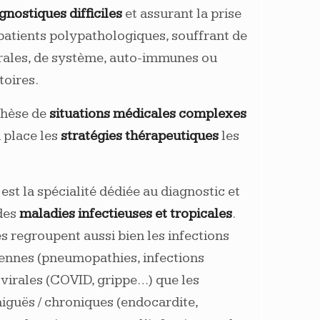
nostiques difficiles
et assurant la prise
patients polypathologiques, souffrant de
rales, de système, auto-immunes ou
oires.
nthèse de
situations médicales complexes
 place les
stratégies thérapeutiques
les
 est la spécialité dédiée au diagnostic et
des
maladies infectieuses et tropicales
.
s regroupent aussi bien les infections
iennes (pneumopathies, infections
 virales (COVID, grippe…) que les
aiguës / chroniques (endocardite,