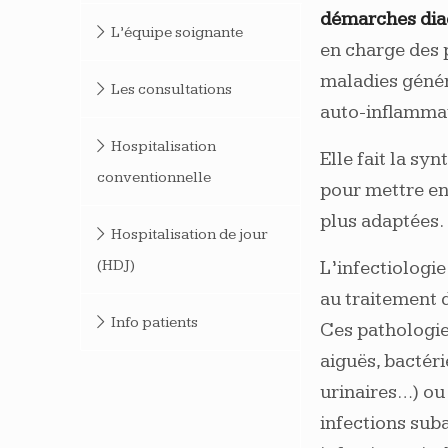
démarches diag
L’équipe soignante
en charge des 
maladies géné
Les consultations
auto-inflammat
Hospitalisation
Elle fait la sy
conventionnelle
pour mettre en
plus adaptées.
Hospitalisation de jour
(HDJ)
L’infectiologie
au traitement 
Info patients
Ces pathologie
aiguës, bactér
urinaires…) ou
infections sub