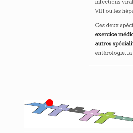
infections vir
VIH ou les hép
Ces deux spéci
exercice médica
autres spécial
entérologie, l
1