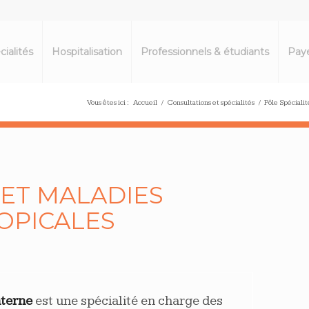
cialités
Hospitalisation
Professionnels & étudiants
Paye
Vous êtes ici :
Accueil
/
Consultations et spécialités
/
Pôle Spéciali
ET MALADIES
ROPICALES
terne
est une spécialité en charge des