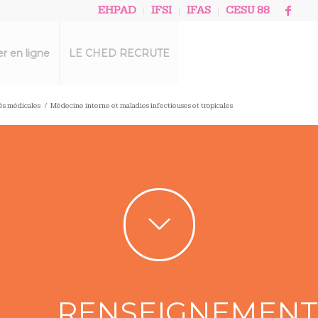
EHPAD
IFSI
IFAS
CESU 88
r en ligne
LE CHED RECRUTE
tés médicales
/
Médecine interne et maladies infectieuses et tropicales
RENSEIGNEMENT