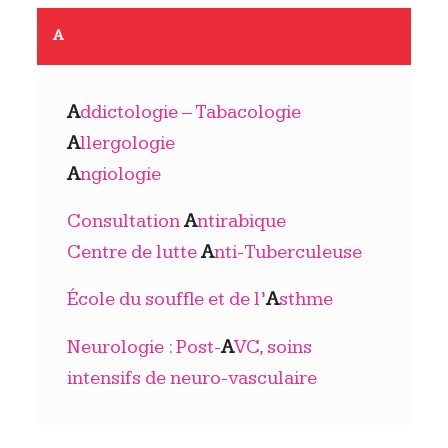
A
A
ddictologie – Tabacologie
A
llergologie
A
ngiologie
Consultation
A
ntirabique
Centre de lutte
A
nti-Tuberculeuse
École du souffle et de l’
A
sthme
Neurologie : Post-
A
VC, soins
intensifs de neuro-vasculaire