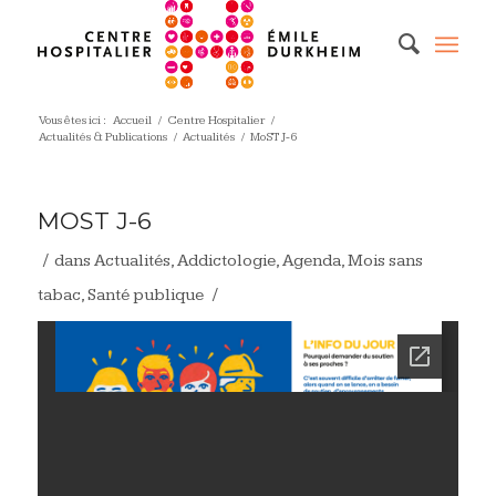
Vous êtes ici :
Accueil
/
Centre Hospitalier
/
Actualités & Publications
/
Actualités
/
MoST J-6
MOST J-6
/
dans
Actualités
,
Addictologie
,
Agenda
,
Mois sans
/
tabac
,
Santé publique