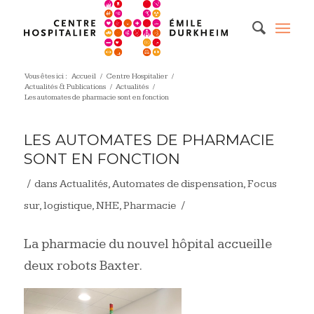
Vous êtes ici :
Accueil
/
Centre Hospitalier
/
Actualités & Publications
/
Actualités
/
Les automates de pharmacie sont en fonction
LES AUTOMATES DE PHARMACIE
SONT EN FONCTION
/
dans
Actualités
,
Automates de dispensation
,
Focus
/
sur
,
logistique
,
NHE
,
Pharmacie
La pharmacie du nouvel hôpital accueille
deux robots Baxter.