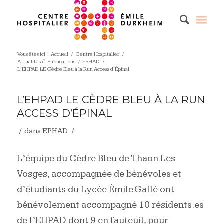
Vous êtes ici :
Accueil
/
Centre Hospitalier
/
Actualités & Publications
/
EPHAD
/
L’EHPAD LE Cèdre Bleu à la Run Access d’Épinal
L’EHPAD LE CÈDRE BLEU À LA RUN
ACCESS D’ÉPINAL
/
/
dans
EPHAD
L’équipe du Cèdre Bleu de Thaon Les
Vosges, accompagnée de bénévoles et
d’étudiants du Lycée Émile Gallé ont
bénévolement accompagné 10 résidents.es
de l’EHPAD dont 9 en fauteuil, pour