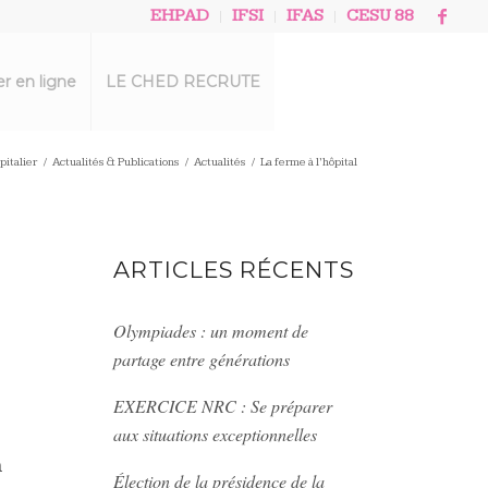
EHPAD
IFSI
IFAS
CESU 88
r en ligne
LE CHED RECRUTE
italier
/
Actualités & Publications
/
Actualités
/
La ferme à l’hôpital
ARTICLES RÉCENTS
Olympiades : un moment de
partage entre générations
EXERCICE NRC : Se préparer
aux situations exceptionnelles
a
Élection de la présidence de la