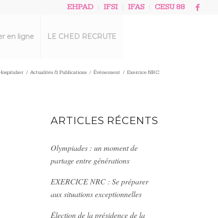
EHPAD
IFSI
IFAS
CESU 88
r en ligne
LE CHED RECRUTE
ospitalier
/
Actualités & Publications
/
Événement
/
Exercice NRC
ARTICLES RÉCENTS
Olympiades : un moment de
partage entre générations
EXERCICE NRC : Se préparer
aux situations exceptionnelles
Élection de la présidence de la