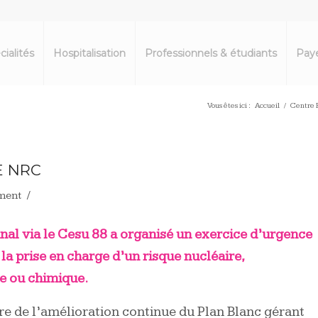
cialités
Hospitalisation
Professionnels & étudiants
Paye
Vous êtes ici :
Accueil
/
Centre H
E NRC
/
ment
nal via le
Cesu 88
a organisé un exercice d’urgence
la prise en charge d’un risque nucléaire,
e ou chimique.
re de l’amélioration continue du Plan Blanc gérant