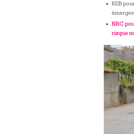
REB pour
émergent
NRC pour
risque n