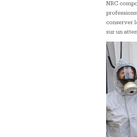
NRC composé
professionn
conserver l
sur un atte