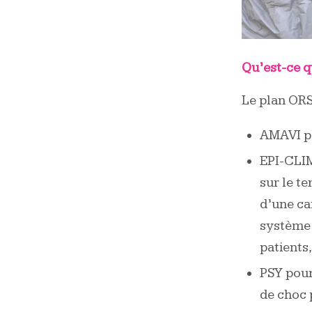
Qu’est-ce q
Le plan OR
AMAVI po
EPI-CLIM
sur le t
d’une ca
système 
patients
PSY pour
de choc 