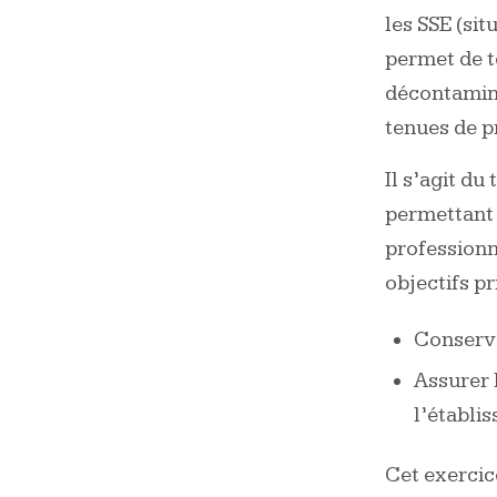
les SSE (sit
permet de t
décontamin
tenues de p
Il s’agit du
permettant 
professionn
objectifs pr
Conserve
Assurer 
l’établi
Cet exercic