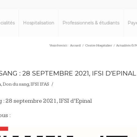
cialités
Hospitalisation
Professionnels & étudiants
Paye
Vous êtes ici :
Accueil
/
Centre Hospitalier
/
Actualités & P
ANG : 28 SEPTEMBRE 2021, IFSI D’EPINAL
/
a
,
Don du sang
,
IFSI IFAS
 : 28 septembre 2021, IFSI d’Epinal
ous :