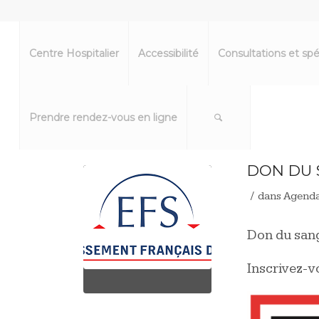
Centre Hospitalier
Accessibilité
Consultations et spé
Prendre rendez-vous en ligne
DON DU S
/
dans
Agend
Don du sang
Inscrivez-v