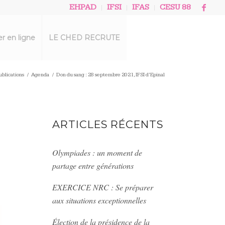
EHPAD
IFSI
IFAS
CESU 88
r en ligne
LE CHED RECRUTE
ublications
/
Agenda
/
Don du sang : 28 septembre 2021, IFSI d’Epinal
ARTICLES RÉCENTS
Olympiades : un moment de
partage entre générations
EXERCICE NRC : Se préparer
aux situations exceptionnelles
Élection de la présidence de la