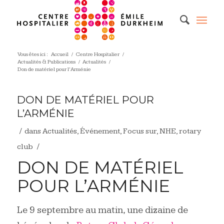
Vous êtes ici :
Accueil
/
Centre Hospitalier
/
Actualités & Publications
/
Actualités
/
Don de matériel pour l’Arménie
DON DE MATÉRIEL POUR
L’ARMÉNIE
/
dans
Actualités
,
Événement
,
Focus sur
,
NHE
,
rotary
/
club
DON DE MATÉRIEL
POUR L’ARMÉNIE
Le 9 septembre au matin, une dizaine de