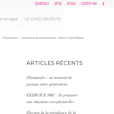
EHPAD
IFSI
IFAS
CESU 88
r en ligne
LE CHED RECRUTE
/
Événement
/
Cérémonie de remerciement – Rotary Club d’Épinal
ARTICLES RÉCENTS
Olympiades : un moment de
partage entre générations
EXERCICE NRC : Se préparer
aux situations exceptionnelles
Élection de la présidence de la