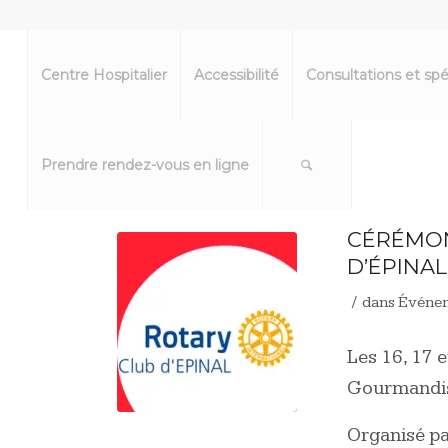
Centre Hospitalier
Accessibilité
Consultations et spé
Prendre rendez-vous en ligne
CÉRÉMON
D’ÉPINAL
/
dans
Événe
Les 16, 17 
Gourmandise
Organisé pa