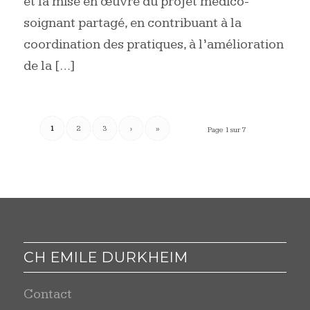
et la mise en œuvre du projet médico-
soignant partagé, en contribuant à la
coordination des pratiques, à l’amélioration
de la […]
1
2
3
›
»
Page 1 sur 7
CH EMILE DURKHEIM
Contact