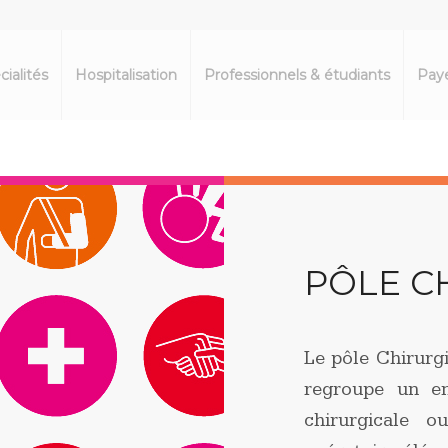
cialités
Hospitalisation
Professionnels & étudiants
Paye
PÔLE C
Le pôle Chirurg
regroupe un en
chirurgicale o